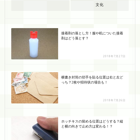
文化
接着剤の落とし方！服や机についた接着
剤はどう落とす？
2018年7月27日
横書き封筒の切手を貼る位置は右と左ど
っち？2枚や招待状の場合も！
2018年7月26日
ホッチキスの留める位置はどうする？縦
と横の向きで止め方は変わる！？