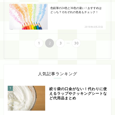
色鉛筆の24色と36色の違い！おすすめは
どっち？それぞれの色名もチェック！
2018年4月23日
...
1
2
3
30
人気記事ランキング
1
絞り袋の口金がない！代わりに使
えるラップやクッキングシートな
ど代用品まとめ