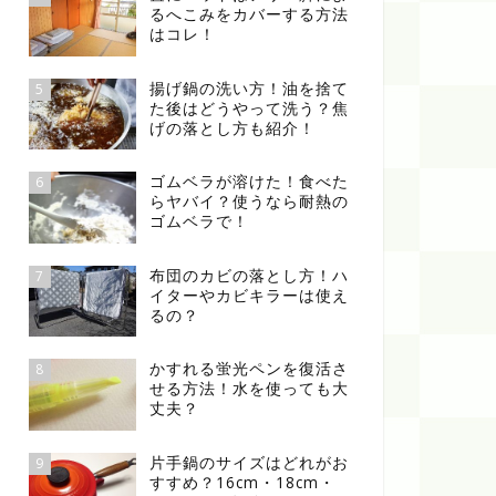
るへこみをカバーする方法
はコレ！
揚げ鍋の洗い方！油を捨て
5
た後はどうやって洗う？焦
げの落とし方も紹介！
ゴムベラが溶けた！食べた
6
らヤバイ？使うなら耐熱の
ゴムベラで！
布団のカビの落とし方！ハ
7
イターやカビキラーは使え
るの？
かすれる蛍光ペンを復活さ
8
せる方法！水を使っても大
丈夫？
片手鍋のサイズはどれがお
9
すすめ？16cm・18cm・