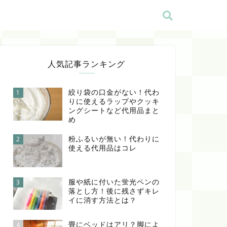
人気記事ランキング
絞り袋の口金がない！代わ
1
りに使えるラップやクッキ
ングシートなど代用品まと
め
粉ふるいが無い！代わりに
2
使える代用品はコレ
服や紙に付いた蛍光ペンの
3
落とし方！後に残さずキレ
イに消す方法とは？
畳にベッドはアリ？脚によ
4