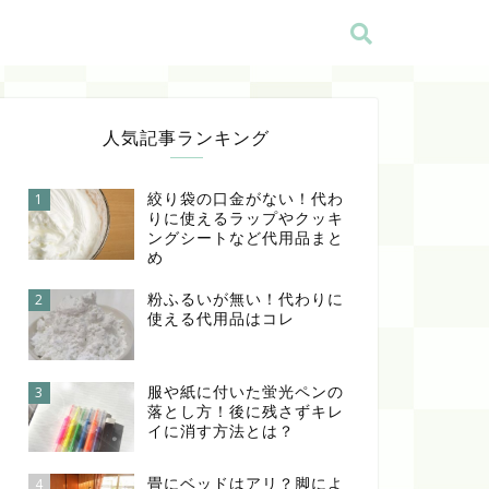
人気記事ランキング
絞り袋の口金がない！代わ
1
りに使えるラップやクッキ
ングシートなど代用品まと
め
粉ふるいが無い！代わりに
2
使える代用品はコレ
服や紙に付いた蛍光ペンの
3
落とし方！後に残さずキレ
イに消す方法とは？
畳にベッドはアリ？脚によ
4