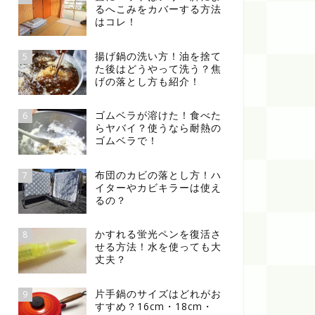
るへこみをカバーする方法
はコレ！
揚げ鍋の洗い方！油を捨て
5
た後はどうやって洗う？焦
げの落とし方も紹介！
ゴムベラが溶けた！食べた
6
らヤバイ？使うなら耐熱の
ゴムベラで！
布団のカビの落とし方！ハ
7
イターやカビキラーは使え
るの？
かすれる蛍光ペンを復活さ
8
せる方法！水を使っても大
丈夫？
片手鍋のサイズはどれがお
9
すすめ？16cm・18cm・