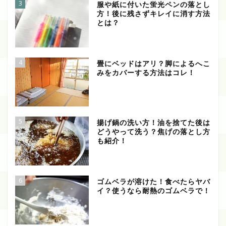
3
服や紙に付いた蛍光ペンの落とし
方！後に残さずキレイに消す方法
とは？
4
畳にベッドはアリ？脚によるへこ
みをカバーする方法はコレ！
5
揚げ鍋の洗い方！油を捨てた後は
どうやって洗う？焦げの落とし方
も紹介！
6
ゴムベラが溶けた！食べたらヤバ
イ？使うなら耐熱のゴムベラで！