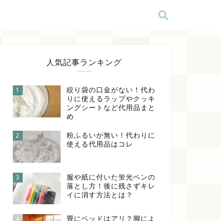
人気記事ランキング
絞り袋の口金がない！代わ
1
りに使えるラップやクッキ
ングシートなど代用品まと
め
粉ふるいが無い！代わりに
2
使える代用品はコレ
服や紙に付いた蛍光ペンの
3
落とし方！後に残さずキレ
イに消す方法とは？
畳にベッドはアリ？脚によ
4