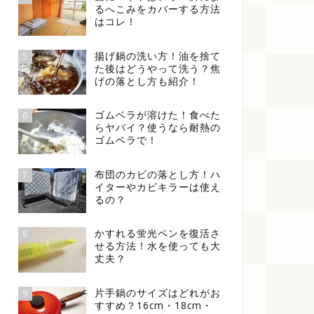
るへこみをカバーする方法
はコレ！
揚げ鍋の洗い方！油を捨て
5
た後はどうやって洗う？焦
げの落とし方も紹介！
ゴムベラが溶けた！食べた
6
らヤバイ？使うなら耐熱の
ゴムベラで！
布団のカビの落とし方！ハ
7
イターやカビキラーは使え
るの？
かすれる蛍光ペンを復活さ
8
せる方法！水を使っても大
丈夫？
片手鍋のサイズはどれがお
9
すすめ？16cm・18cm・