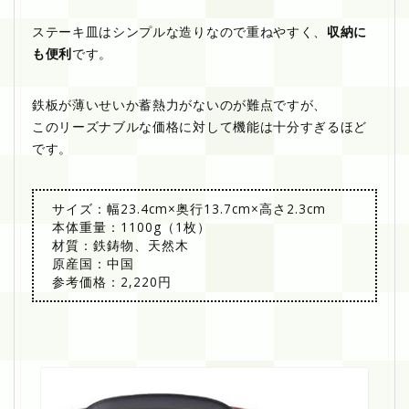
ステーキ皿はシンプルな造りなので重ねやすく、
収納に
も便利
です。
鉄板が薄いせいか蓄熱力がないのが難点ですが、
このリーズナブルな価格に対して機能は十分すぎるほど
です。
サイズ：幅23.4cm×奥行13.7cm×高さ2.3cm
本体重量：1100g（1枚）
材質：鉄鋳物、天然木
原産国：中国
参考価格：2,220円
マ