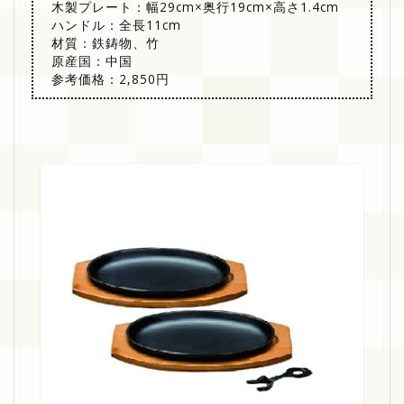
木製プレート：幅29cm×奥行19cm×高さ1.4cm
ハンドル：全長11cm
材質：鉄鋳物、竹
原産国：中国
参考価格：2,850円
イ
シ
ガ
キ
産
業
I
H
2
0
0
V
対
応
大
判