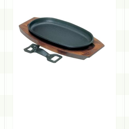
栄
堂
南
部
鉄
新
ス
テ
ー
キ
皿
中
F
-
5
6
M
p
o
s
t
e
d
w
i
t
h
カ
エ
レ
バ