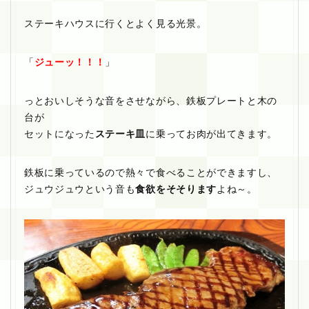
ステーキハウスに行くとよく見る光景。
「
ジューッ！！！
」
っとおいしそうな音をさせながら、鉄板プレートと木の
台が
セットになった
ステーキ皿
に乗ってお肉が出てきます。
鉄板に乗っているので熱々で食べることができますし、
ジュウジュウという音も
食欲をそそります
よね～。