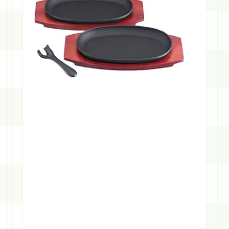
ル
チ
ス
テ
ー
キ
皿
2
枚
組
p
o
s
t
e
d
w
i
t
h
カ
エ
レ
バ
池
永
鉄
工
A
m