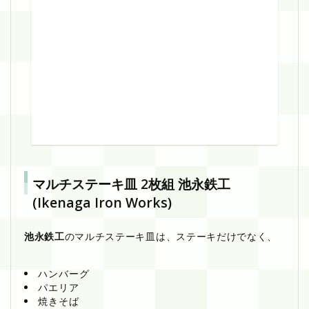
シ
ョ
ッ
ピ
ン
グ
7
n
e
t
マルチステーキ皿 2枚組 池永鉄工
(Ikenaga Iron Works)
池永鉄工
のマルチステーキ皿は、ステーキだけでなく、
ハンバーグ
パエリア
焼きそば