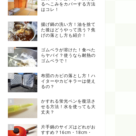
るへこみをカバーする方法
はコレ！
揚げ鍋の洗い方！油を捨て
5
た後はどうやって洗う？焦
げの落とし方も紹介！
ゴムベラが溶けた！食べた
6
らヤバイ？使うなら耐熱の
ゴムベラで！
布団のカビの落とし方！ハ
7
イターやカビキラーは使え
るの？
かすれる蛍光ペンを復活さ
8
せる方法！水を使っても大
丈夫？
片手鍋のサイズはどれがお
9
すすめ？16cm・18cm・