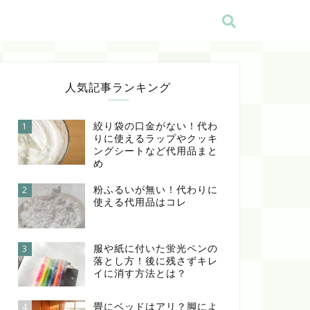
人気記事ランキング
絞り袋の口金がない！代わ
1
りに使えるラップやクッキ
ングシートなど代用品まと
め
粉ふるいが無い！代わりに
2
使える代用品はコレ
服や紙に付いた蛍光ペンの
3
落とし方！後に残さずキレ
イに消す方法とは？
畳にベッドはアリ？脚によ
4