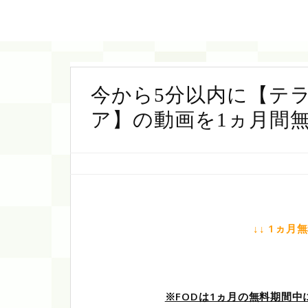
今から5分以内に【テ
ア】の動画を1ヵ月間
↓↓ 1ヵ月
※FODは1ヵ月の無料期間