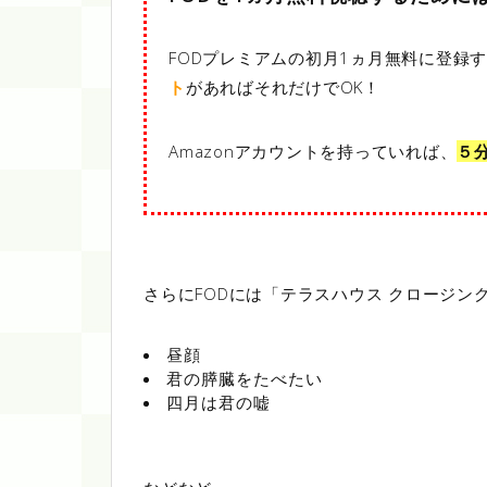
FODプレミアムの初月1ヵ月無料に登録
ト
があればそれだけでOK！
Amazonアカウントを持っていれば、
５
さらにFODには「テラスハウス クロージン
昼顔
君の膵臓をたべたい
四月は君の嘘