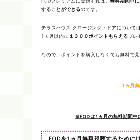
FODプレミアムに登録すれば、
無料期間中に
することができる
のです。
テラスハウス クロージング・ドアについて
1ヵ月以内に
１３００ポイントもらえる
プレ
なので、ポイントを購入しなくても無料で見
↓↓ 1ヵ月
※FODは1ヵ月の無料期間
FODを1ヵ月無料視聴するために