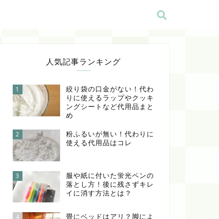
人気記事ランキング
絞り袋の口金がない！代わ
1
りに使えるラップやクッキ
ングシートなど代用品まと
め
粉ふるいが無い！代わりに
2
使える代用品はコレ
服や紙に付いた蛍光ペンの
3
落とし方！後に残さずキレ
イに消す方法とは？
畳にベッドはアリ？脚によ
4