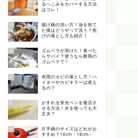
るへこみをカバーする方法
はコレ！
揚げ鍋の洗い方！油を捨て
5
た後はどうやって洗う？焦
げの落とし方も紹介！
ゴムベラが溶けた！食べた
6
らヤバイ？使うなら耐熱の
ゴムベラで！
布団のカビの落とし方！ハ
7
イターやカビキラーは使え
るの？
かすれる蛍光ペンを復活さ
8
せる方法！水を使っても大
丈夫？
片手鍋のサイズはどれがお
9
すすめ？16cm・18cm・