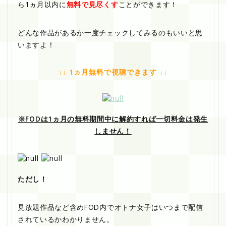
ら1ヵ月以内に
無料で見尽くす
ことができます！
どんな作品があるか一度チェックしてみるのもいいと思
いますよ！
↓↓ 1ヵ月無料で視聴できます ↓↓
※FODは1ヵ月の無料期間中に解約すれば一切料金は発生
しません！
ただし！
見放題作品など含めFOD内でオトナ女子はいつまで配信
されているかわかりません。