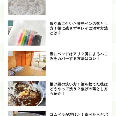
3
服や紙に付いた蛍光ペンの落とし
方！後に残さずキレイに消す方法
とは？
4
畳にベッドはアリ？脚によるへこ
みをカバーする方法はコレ！
5
揚げ鍋の洗い方！油を捨てた後は
どうやって洗う？焦げの落とし方
も紹介！
6
ゴムベラが溶けた！食べたらヤバ